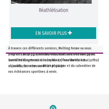
Réathlétisation
EN SAVOIR PLUS
À travers ces différents services, Melting Forme va vous
proposer un programme individualisé avec une charge de
Pour en savoir plus, rendez-vous dans votre Centre Sport
travail et des exercices adaptés en fonction de vos
Santé Melting Forme à Tours Nord, (7 rue du Maréchal Joffre)
objectifs, de votre condition physique et du calendrier de
ou contactez-nous au 09.87.01.86.89
vos échéances sportives à venir.